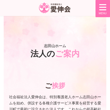
コ
ナ
ン
ビ
テ
ゲ
MENU
ン
ー
ツ
シ
へ
ョ
ス
ン
キ
に
ッ
移
プ
動
志田山ホーム
法人の
ご案内
ご
挨拶
社会福祉法人愛伸会は、特別養護老人ホーム志田山ホー
ムを始め、
併設する各種介護サービス事業を経営する愛
川町で最初に設立された法人です。
これからの超高齢社