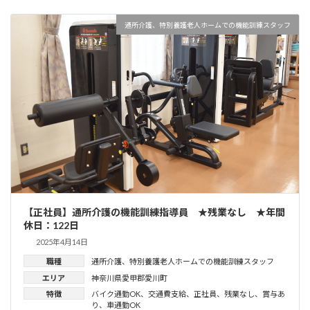
通所介護、特別養護老人ホームでの機能訓練スタッフ
【正社員】通所介護の機能訓練指導員 ★残業なし ★年間
休日：122日
2025年4月14日
職種
通所介護、特別養護老人ホームでの機能訓練スタッフ
エリア
神奈川県愛甲郡愛川町
特徴
バイク通勤OK
、
交通費支給
、
正社員
、
残業なし
、
賞与あ
り
、
車通勤OK