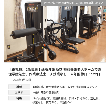
通所介護、特別養護老人ホームでの機能訓練スタッフ
【正社員】2名募集！通所介護 及び 特別養護老人ホームでの
理学療法士、作業療法士 ★残業なし ★年間休日：122日
2025年4月23日
職種
通所介護、特別養護老人ホームでの機能訓練スタッフ
エリア
神奈川県愛甲郡愛川町
特徴
バイク通勤OK
、
交通費支給
、
昇給・昇格あり
、
正社員
、
残業なし
、
賞与あり
、
車通勤OK