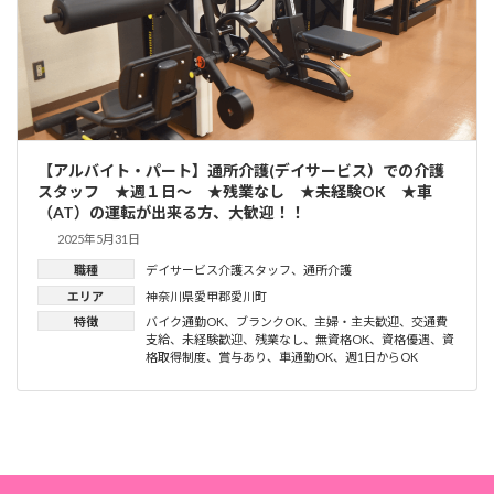
【アルバイト・パート】通所介護(デイサービス）での介護
スタッフ ★週１日～ ★残業なし ★未経験OK ★車
（AT）の運転が出来る方、大歓迎！！
2025年5月31日
職種
デイサービス介護スタッフ
、
通所介護
エリア
神奈川県愛甲郡愛川町
特徴
バイク通勤OK
、
ブランクOK
、
主婦・主夫歓迎
、
交通費
支給
、
未経験歓迎
、
残業なし
、
無資格OK
、
資格優遇
、
資
格取得制度
、
賞与あり
、
車通勤OK
、
週1日からOK