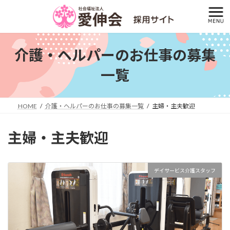
コ
ナ
ン
ビ
テ
ゲ
ン
ー
ツ
シ
介護・ヘルパーのお仕事の募集
へ
ョ
ス
ン
一覧
キ
に
ッ
移
プ
動
HOME
介護・ヘルパーのお仕事の募集一覧
主婦・主夫歓迎
主婦・主夫歓迎
デイサービス介護スタッフ