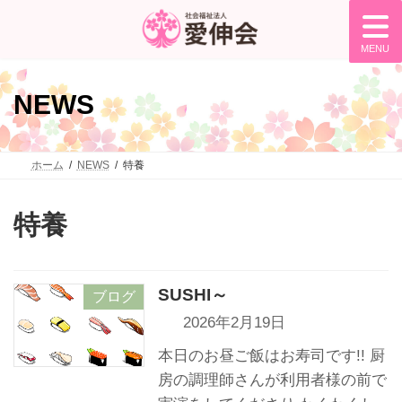
コ
ナ
ン
ビ
テ
ゲ
MENU
ン
ー
ツ
シ
へ
ョ
NEWS
ス
ン
キ
に
ッ
移
プ
動
ホーム
NEWS
特養
特養
SUSHI～
ブログ
2026年2月19日
本日のお昼ご飯はお寿司です!! 厨
房の調理師さんが利用者様の前で