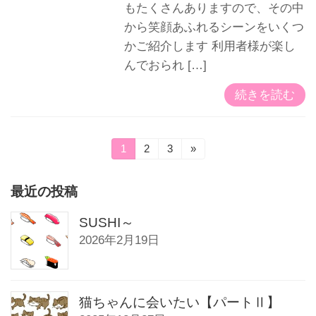
もたくさんありますので、その中
から笑顔あふれるシーンをいくつ
かご紹介します 利用者様が楽し
んでおられ […]
続きを読む
投
固
1
固
2
固
3
»
定
定
定
稿
ペ
ペ
ペ
ー
ー
ー
最近の投稿
の
ジ
ジ
ジ
SUSHI～
ペ
2026年2月19日
ー
ジ
送
猫ちゃんに会いたい【パートⅡ】